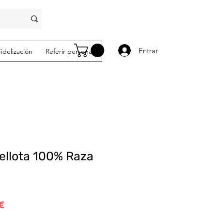
Entrar
Fidelización
Referir personas
ellota 100% Raza
Precio
€