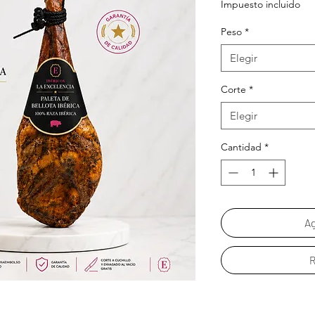
Impuesto incluido
Peso
*
Elegir
Corte
*
Elegir
Cantidad
*
Ag
R