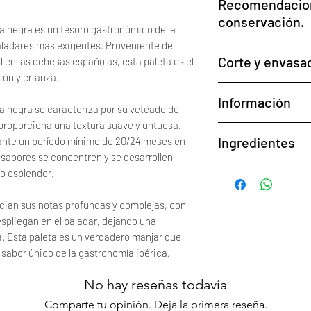
Recomendacion
conservación.
ida negra es un tesoro gastronómico de la
paladares más exigentes. Proveniente de
Conservar en un l
Corte y envasa
d en las dehesas españolas, esta paleta es el
No exponer la zona
ión y crianza.
Una vez abierto, 
Ofrecemos un servici
Tapar con su propi
Información
envasado al vacío en
da negra se caracteriza por su veteado de
Para mantener la 
aproximádamente más
e proporciona una textura suave y untuosa.
sobre la grasa a
Curación mínima 
sobrantes (tacos). Pr
Ingredientes
ante un período mínimo de 20/24 meses en
Cerdos 100% ibéri
alimentos para una e
 sabores se concentren y se desarrollen
Producto seleccio
Paleta de cerdo ibéri
o esplendor.
conservadores (E-252
cian sus notas profundas y complejas, con
spliegan en el paladar, dejando una
a. Esta paleta es un verdadero manjar que
l sabor único de la gastronomía ibérica.
No hay reseñas todavía
Comparte tu opinión. Deja la primera reseña.