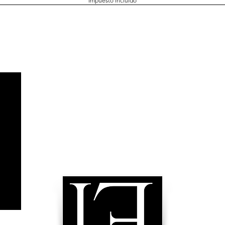
Impuesto incluido
Ayuda y soporte
Conta
Teléfo
FAQ
Email
Atención al cliente
Horari
Trabaja con nosotros
Iniciar la compra
Envío y devoluciones