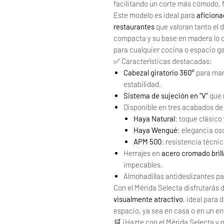
facilitando un corte más cómodo, f
Este modelo es ideal para
aficiona
restaurantes
que valoran tanto el 
compacta y su base en madera lo c
para cualquier cocina o espacio g
✅ Características destacadas:
Cabezal giratorio 360°
para man
estabilidad.
Sistema de sujeción en “V”
que n
Disponible en tres acabados de
Haya Natural
: toque clásico 
Haya Wengué
: elegancia os
APM 500
: resistencia técn
Herrajes en
acero cromado brill
impecables.
Almohadillas antideslizantes p
Con el Mérida Selecta disfrutarás 
visualmente atractivo
, ideal para 
espacio, ya sea en casa o en un en
🛒 ¡Hazte con el Mérida Selecta y 