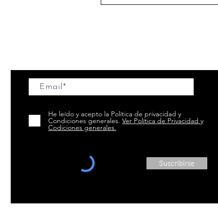
Suscríbete a nuestra Newsletter
He leído y acepto la Política de privacidad y
Condiciones generales.
Ver Política de Privacidad y
Codiciones generales.
Suscribirse