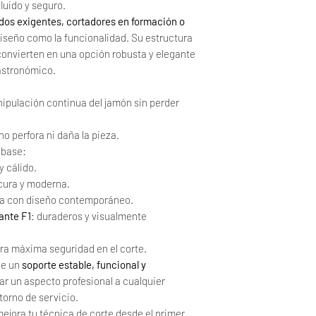
luido y seguro.
dos exigentes, cortadores en formación o
diseño como la funcionalidad. Su estructura
onvierten en una opción robusta y elegante
astronómico.
ipulación continua del jamón sin perder
o perfora ni daña la pieza.
 base:
y cálido.
cura y moderna.
ica con diseño contemporáneo.
ante F1
: duraderos y visualmente
ara máxima seguridad en el corte.
de un
soporte estable, funcional y
dar un aspecto profesional a cualquier
torno de servicio.
mejora tu técnica de corte desde el primer