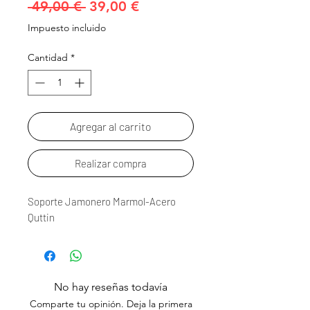
Precio
Precio
 49,00 € 
39,00 €
de
Impuesto incluido
oferta
Cantidad
*
Agregar al carrito
Realizar compra
Soporte Jamonero Marmol-Acero
Quttin
No hay reseñas todavía
Comparte tu opinión. Deja la primera