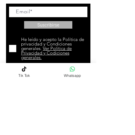
Suscribirse
He leído y acepto la Política de
privacidad y Condiciones
generales.
Ver Política de
Privacidad y Codiciones
generales.
Tik Tok
Whatsapp
SÍGUENOS EN LAS REDES
SÍGUENOS EN LAS REDES