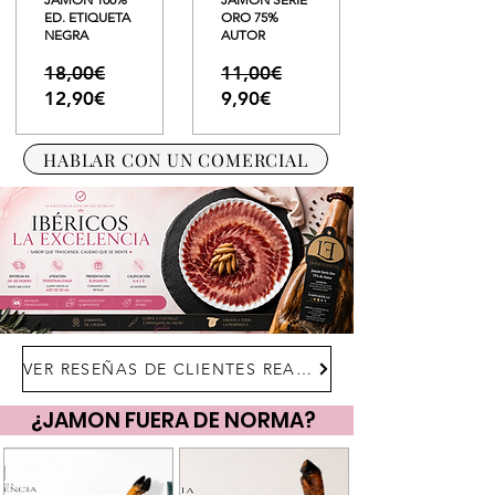
ED. ETIQUETA
ORO 75%
NEGRA
AUTOR
Precio
Precio
18,00€
11,00€
Precio
Precio
12,90€
9,90€
de
de
oferta
oferta
HABLAR CON UN COMERCIAL
VER RESEÑAS DE CLIENTES REALES
¿JAMON FUERA DE NORMA?